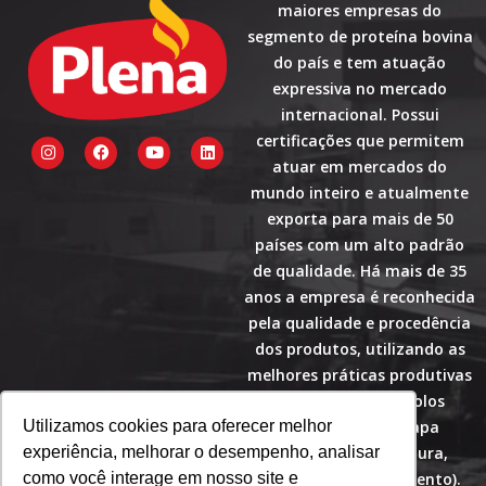
maiores empresas do
segmento de proteína bovina
do país e tem atuação
expressiva no mercado
internacional. Possui
certificações que permitem
I
F
Y
L
n
a
o
i
atuar em mercados do
s
c
u
n
t
e
t
k
mundo inteiro e atualmente
a
b
u
e
exporta para mais de 50
g
o
b
d
r
o
e
i
países com um alto padrão
a
k
n
de qualidade. Há mais de 35
m
anos a empresa é reconhecida
pela qualidade e procedência
dos produtos, utilizando as
melhores práticas produtivas
e seguindo protocolos
pautados pelo Mapa
Utilizamos cookies para oferecer melhor
(Ministério Agricultura,
experiência, melhorar o desempenho, analisar
Pecuária e Abastecimento).
como você interage em nosso site e