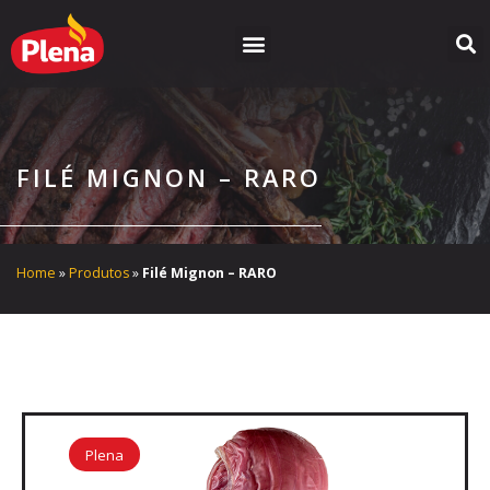
Ir
para
o
conteúdo
FILÉ MIGNON – RARO
Home
»
Produtos
»
Filé Mignon – RARO
Plena