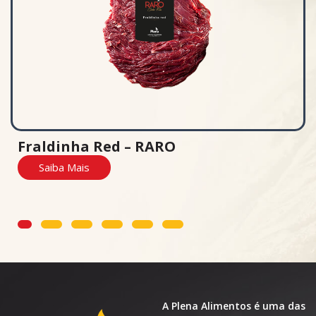
nha Red – RARO
Músculo
 Mais
Saiba M
2
3
4
5
6
A Plena Alimentos é uma das