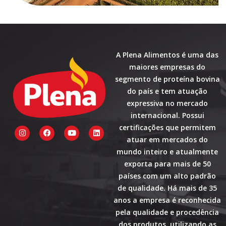
A Plena Alimentos é uma das
maiores empresas do
segmento de proteína bovina
do país e tem atuação
expressiva no mercado
internacional. Possui
certificações que permitem
I
F
Y
L
n
a
o
i
atuar em mercados do
s
c
u
n
t
e
t
k
mundo inteiro e atualmente
a
b
u
e
exporta para mais de 50
g
o
b
d
r
o
e
i
países com um alto padrão
a
k
n
de qualidade. Há mais de 35
m
anos a empresa é reconhecida
pela qualidade e procedência
dos produtos, utilizando as