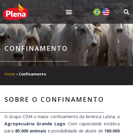
Ir
para
o
conteúdo
CONFINAMENTO
Home
»
Confinamento
SOBRE O CONFINAMENTO
O Grupo CDM o maior confinamento da América Latina, a
Agropecuária Grande Lago
. Com capacidade estática
para
85.000
animais
e possibilidade de abate de
180.000