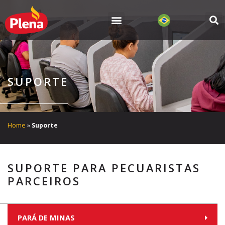
Ir
para
o
conteúdo
SUPORTE
Home
»
Suporte
SUPORTE PARA PECUARISTAS
PARCEIROS
PARÁ DE MINAS