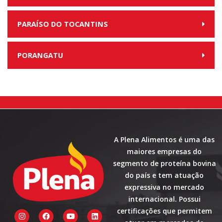
PARAÍSO DO TOCANTINS
PORANGATU
A Plena Alimentos é uma das
maiores empresas do
segmento de proteína bovina
do país e tem atuação
expressiva no mercado
internacional. Possui
certificações que permitem
I
F
Y
L
n
a
o
i